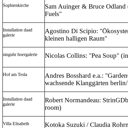
Sophienkirche
Sam Auinger & Bruce Odland (
Fuels"
Installation daad
Agostino Di Scipio: "Ökosystem
galerie
kleinen halligen Raum"
singuhr hoergalerie
Nicolas Collins: "Pea Soup" (
Hof am Tesla
Andres Bosshard e.a.: "Garden
wachsende Klanggärten berlin/
Installation daad
Robert Normandeau: StrinGDbe
galerie
room)
Villa Elisabeth
Kotoka Suzuki / Claudia Rohrmo