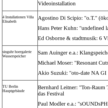
Videoinstallation
4 Installationen Villa
Agostino Di Scipio: "o.T." (ök
Elisabeth
Hans Peter Kuhn: "undefined l
Ed Osborne & stadtmusik: 6 Vi
singuhr hoergalerie
Sam Auinger e.a.: Klangspeiche
Wasserspeicher
Michael Moser: "Resonant Cuts
Akio Suzuki: "oto-date NA G
TU Berlin
Bernhard Leitner: "Ton-Raum T
Hauptgebäude
das Festival
Paul Modler e.a.: "sOUND