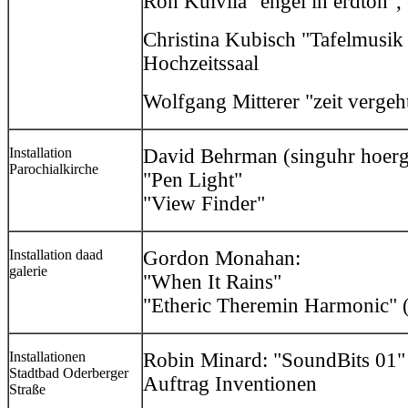
Ron Kuivila "engel in erdton",
Christina Kubisch "Tafelmusik
Hochzeitssaal
Wolfgang Mitterer "zeit vergeh
Installation
David Behrman (singuhr hoerga
Parochialkirche
"Pen Light"
"View Finder"
Installation daad
Gordon Monahan:
galerie
"When It Rains"
"Etheric Theremin Harmonic" 
Installationen
Robin Minard: "SoundBits 01"
Stadtbad Oderberger
Auftrag Inventionen
Straße