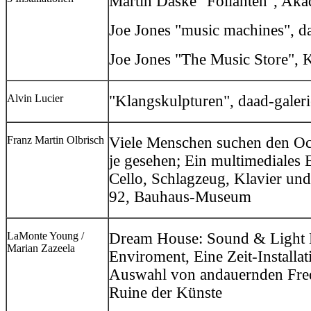
Martin Daske "Folianten", Aka
Joe Jones "music machines", da
Joe Jones "The Music Store", 
Alvin Lucier
"Klangskulpturen", daad-galeri
Franz Martin Olbrisch
Viele Menschen suchen den Oc
je gesehen; Ein multimediales 
Cello, Schlagzeug, Klavier und
92, Bauhaus-Museum
LaMonte Young /
Dream House: Sound & Light 
Marian Zazeela
Enviroment, Eine Zeit-Installa
Auswahl von andauernden Freq
Ruine der Künste