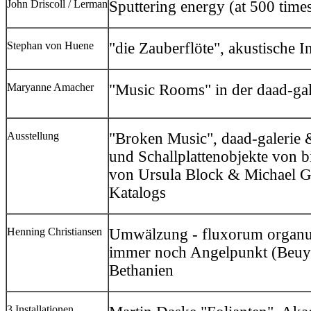
John Driscoll / Lerman
Sputtering energy (at 500 times
Stephan von Huene
"die Zauberflöte", akustische In
Maryanne Amacher
"Music Rooms" in der daad-gal
Ausstellung
"Broken Music", daad-galerie 
und Schallplattenobjekte von b
von Ursula Block & Michael G
Katalogs
Henning Christiansen
Umwälzung - fluxorum orga
immer noch Angelpunkt (Beuys
Bethanien
3 Installationen