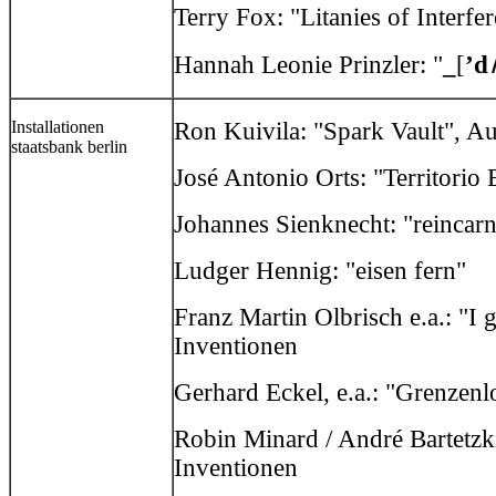
Terry Fox: "Litanies of Interfe
Hannah Leonie Prinzler: "
_
[
’d
Installationen
Ron Kuivila: "Spark Vault", Au
staatsbank berlin
José Antonio Orts: "Territorio
Johannes Sienknecht: "reincarn
Ludger Hennig: "eisen fern"
Franz Martin Olbrisch e.a.: "I 
Inventionen
Gerhard Eckel, e.a.: "Grenzenlo
Robin Minard / André Bartetzki
Inventionen